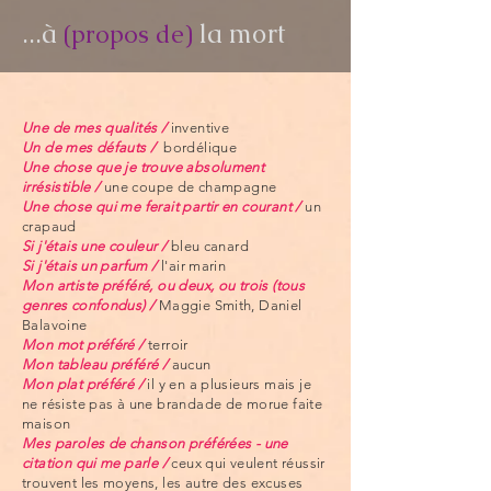
...à
la mort
(propos de)
Une de mes qualités /
inventive
Un de mes défauts /
bordélique
Une chose que je trouve absolument
irrésistible /
une coupe de champagne
Une chose qui me ferait partir en courant /
un
crapaud
Si j'étais une couleur /
bleu canard
Si j'étais un parfum /
l'air marin
Mon artiste préféré, ou deux, ou trois (tous
genres confondus) /
Maggie Smith, Daniel
Balavoine
Mon mot préféré /
terroir
Mon tableau préféré /
aucun
Mon plat préféré /
il y en a plusieurs mais je
ne résiste pas à une brandade de morue faite
maison
Mes paroles de chanson préférées - une
citation qui me parle /
ceux qui veulent réussir
trouvent les moyens, les autre des excuses