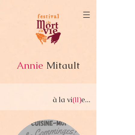
Annie
Mitault
à la vi
e...
(ll)