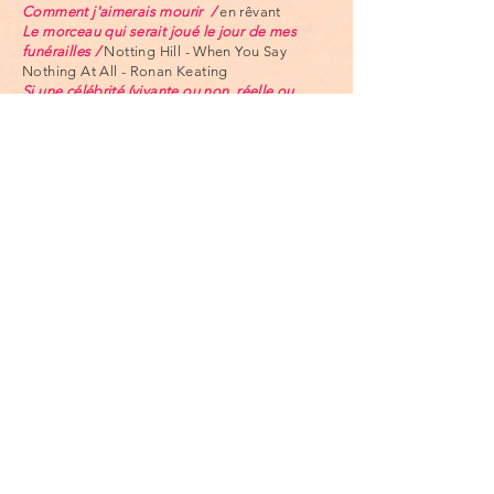
Comment j'aimerais mourir /
en rêvant
Le morceau qui serait joué le jour de mes
funérailles /
Notting Hill - When You Say
Nothing At All - Ronan Keating
Si une célébrité (vivante ou non, réelle ou
fictive) devait officier ce jour-ci, ce serait /
Paul
Bocuse
L'objet que je voudrais sur ma tombe /
un
bouchon de champagne
Ma devise - mon épitaphe /
Ceci n’est pas
une « faim » en soi. Comptez sur moi pour
partager avec vous les spécialités de là-haut !
Pourquoi je crois en ce festival /
Vivre la mort
autrement, c'est la promesse de ce festival
inédit en Occitanie. Durant 3 jours, nous vous
invitons à partager et à faire évoluer votre
vision de la fin de vie. Et puis la célébrer
comme cela se fait déjà dans d'autres pays.