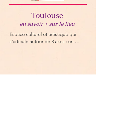
Toulouse
en savoir + sur le lieu
Espace culturel et artistique qui 
s'articule autour de 3 axes : un 
espace de travail pour créateurs et 
artistes, un espace convivial pour 
accueillir le public et un espace 
pour l'animation de stages et 
le Café Plùm
d'ateliers divers et variés.

3, avenue du Cimetière, Toulouse

legrandbazar31@gmail.com