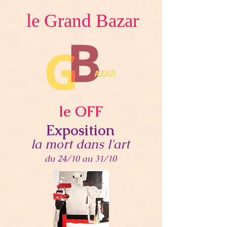
de Gardouch.

le Grand Bazar
16, quai Riquet, Gardouch

minoterie.gardouch@gmail.com
le OFF
Exposition
la mort dans l'art
du 24/10 au 31/10