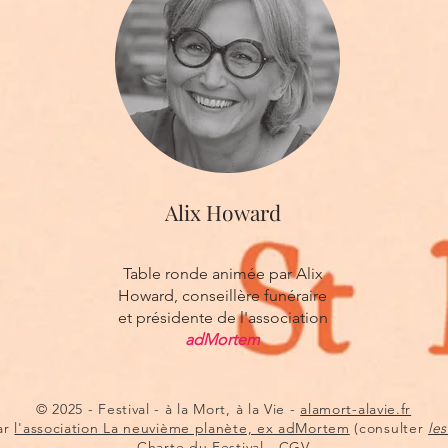
Alix Howard
Table ronde animée par Alix
Howard, conseillère funéraire
et présidente de l'association
adMortem
© 2025 - Festival - à la Mort, à la Vie -
alamort-alavie.fr
ar
l'association La neuvième planète, ex adMortem
(consulter
les
Charte du Festival
-
CGV