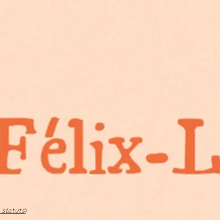
 statuts
)