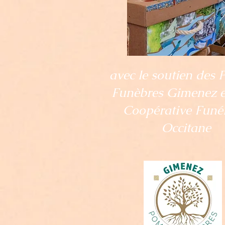
avec le soutien des
Funèbres Gimenez et
Coopérative Funé
Occitane