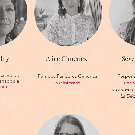
lny
Alice Gimenez
Séve
iciante de
Pompes Funèbres Gimenez
Respons
anadoula
sur internet
unsi
gram
un service
La Dép