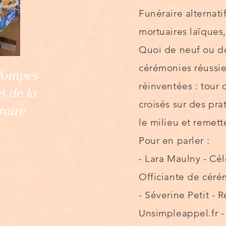
Funéraire alternati
mortuaires laïques
Quoi de neuf ou de
cérémonies réussi
 Pompes
réinventées : tour 
 de la
croisés sur des pr
raire
le milieu et remett
Pour en parler :
- Lara Maulny - Cél
Officiante de cér
- Séverine Petit - 
Unsimpleappel.fr - 