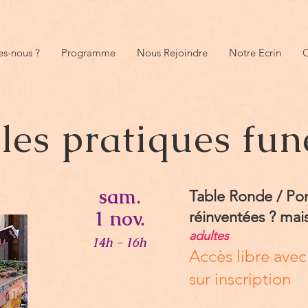
s-nous ?
Programme
Nous Rejoindre
Notre Ecrin
O
les pratiques fun
sam.
Table Ronde / Po
1 nov.
réinventées ? mais
adultes
14h - 16h
Accès libre avec 
sur inscription