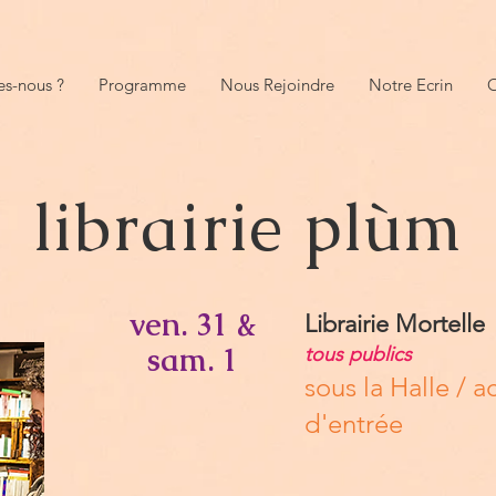
s-nous ?
Programme
Nous Rejoindre
Notre Ecrin
O
librairie plùm
ven. 31 &
Librairie Mortelle
sam. 1
tous publics
sous la Halle / a
d'entrée