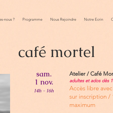
s-nous ?
Programme
Nous Rejoindre
Notre Ecrin
O
café mortel
sam.
Atelier / Café Mor
1 nov.
adultes et ados dès 1
Accès libre avec 
14h - 16h
sur inscription 
maximum