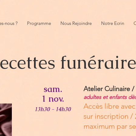
s-nous ?
Programme
Nous Rejoindre
Notre Ecrin
O
ecettes funérair
sam.
Atelier Culinaire 
1 nov.
adultes et enfants dè
Accès libre avec 
13h30 - 14h30
sur inscription 
maximum par se